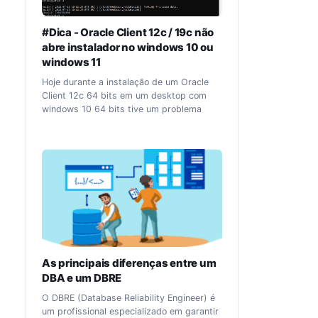
#Dica - Oracle Client 12c / 19c não
abre instalador no windows 10 ou
windows 11
Hoje durante a instalação de um Oracle
Client 12c 64 bits em um desktop com
windows 10 64 bits tive um problema
onde o instalador não iniciava. Verificando
o log gerado, o processo simplesmente
parava na etapa de descompactação,
conforme abaixo: Using paramFile:
C:\Oracle\win64_11gR2_client\client\install\
oraparam.ini Checking monitor: must be
configured to display at least 256 colors.
Actual 4294967296 Passed The
commandline for unzip:
C:\Oracle\win64_11gR2_client\client\install\
unzip -qqqo
As principais diferenças entre um
..\stage\Components\oracle.jdk\1.5.0.17.04\
DBA e um DBRE
1\DataFiles/"*.jar" -d
"C:\Users\desktop1\AppData\Local\Temp\O
O DBRE (Database Reliability Engineer) é
raInstall2018-07-12_03-33-55PM" Tentei
um profissional especializado em garantir