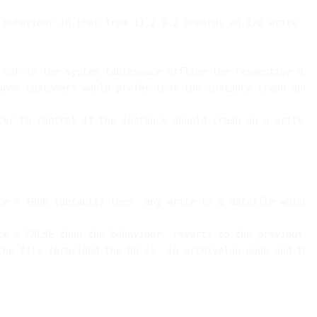
 behaviour in that from 11.2.0.2 onwards an I/O write err
 not in the system tablespace offline the respective data
Some customers would prefer that the instance crash due t
ter to control if the instance should crash on a write er


ce = TRUE (default) then  any write to a datafile which f
ce = FALSE then the behaviour  reverts to the previous be
the file (provided the DB is  in archivelog mode and the 