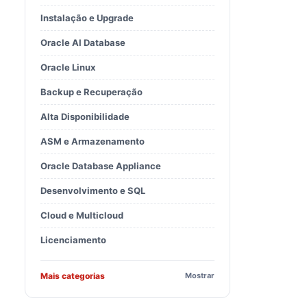
Instalação e Upgrade
or to a datafile will

Oracle AI Database
Oracle Linux
files when the database is in archivelog mode. 

o a datafile write error.

Backup e Recuperação
ror or not:

Alta Disponibilidade
ASM e Armazenamento
Oracle Database Appliance
Desenvolvimento e SQL
ails due to an IO error causes an instance crash. 

Cloud e Multicloud
haviour (before this fix) such that

Licenciamento
file is not in SYSTEM tablespace in 

Mais categorias
Mostrar