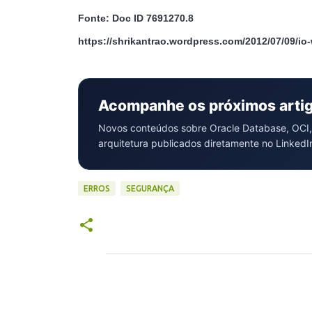
Fonte: Doc ID 7691270.8
https://shrikantrao.wordpress.com/2012/07/09/io-wr
Acompanhe os próximos arti
Novos conteúdos sobre Oracle Database, OCI,
arquitetura publicados diretamente no LinkedI
ERROS
SEGURANÇA
C
o