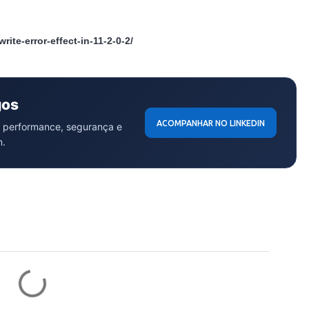
ite-error-effect-in-11-2-0-2/
gos
ACOMPANHAR NO LINKEDIN
 performance, segurança e
n.