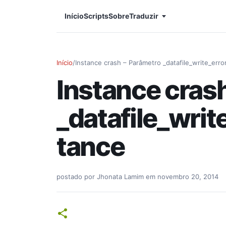
Início
Scripts
Sobre
Traduzir
Início
/
Instance crash – Parâmetro _datafile_write_erro
Instance cras
_datafile_writ
tance
postado por
Jhonata Lamim
em
novembro 20, 2014