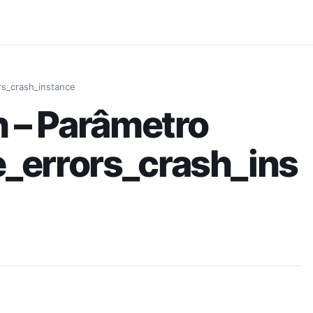
Pular para o conteúdo principal
rs_crash_instance
h – Parâmetro
e_errors_crash_ins