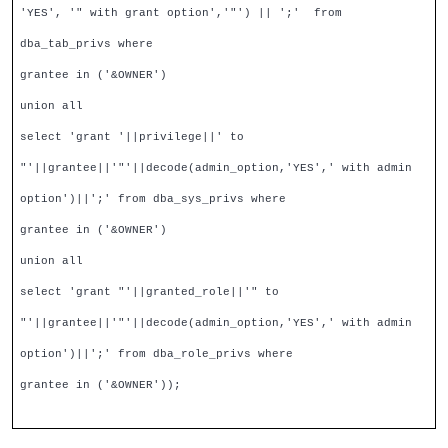
'YES', '" with grant option','"') || ';' from
dba_tab_privs where
grantee in ('&OWNER')
union all
select 'grant '||privilege||' to
"'||grantee||'"'||decode(admin_option,'YES',' with admin
option')||';' from dba_sys_privs where
grantee in ('&OWNER')
union all
select 'grant "'||granted_role||'" to
"'||grantee||'"'||decode(admin_option,'YES',' with admin
option')||';' from dba_role_privs where
grantee in ('&OWNER'));