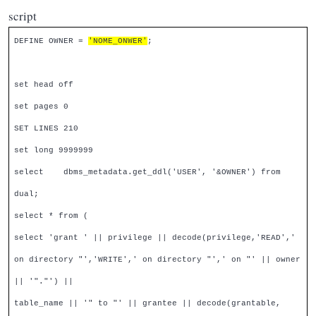
script
DEFINE OWNER =
'NOME_ONWER'
;
set head off
set pages 0
SET LINES 210
set long 9999999
select dbms_metadata.get_ddl('USER', '&OWNER') from
dual;
select * from (
select 'grant ' || privilege || decode(privilege,'READ','
on directory "','WRITE',' on directory "',' on "' || owner
|| '"."') ||
table_name || '" to "' || grantee || decode(grantable,