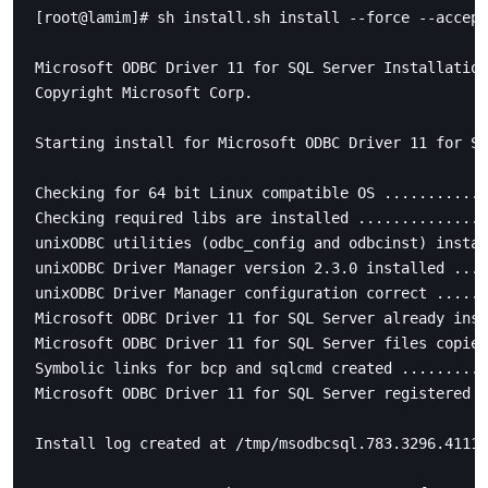
[root@lamim]# sh install.sh install --force --accept
Microsoft ODBC Driver 11 for SQL Server Installation
Copyright Microsoft Corp.

Starting install for Microsoft ODBC Driver 11 for SQ
Checking for 64 bit Linux compatible OS ............
Checking required libs are installed ...............
unixODBC utilities (odbc_config and odbcinst) instal
unixODBC Driver Manager version 2.3.0 installed ....
unixODBC Driver Manager configuration correct ......
Microsoft ODBC Driver 11 for SQL Server already inst
Microsoft ODBC Driver 11 for SQL Server files copied
Symbolic links for bcp and sqlcmd created ..........
Microsoft ODBC Driver 11 for SQL Server registered .
Install log created at /tmp/msodbcsql.783.3296.4111/