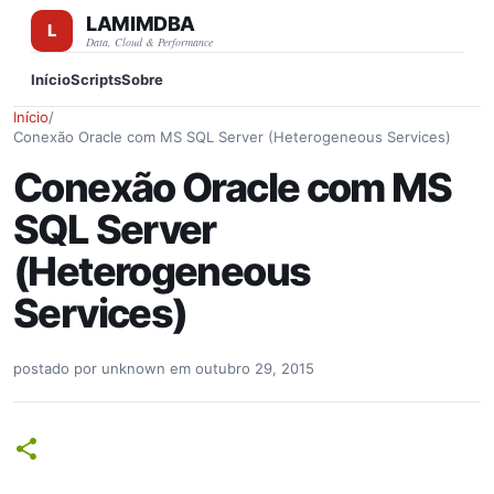
LAMIMDBA
Pular para o conteúdo principal
Data, Cloud & Performance
Início
Scripts
Sobre
Início
/
Conexão Oracle com MS SQL Server (Heterogeneous Services)
Conexão Oracle com MS
SQL Server
(Heterogeneous
Services)
postado por
unknown
em
outubro 29, 2015