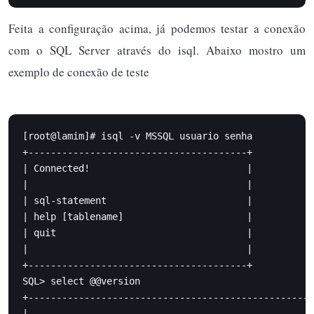
Feita a configuração acima, já podemos testar a conexão
com o SQL Server através do isql. Abaixo mostro um
exemplo de conexão de teste
[root@lamim]# isql -v MSSQL usuario senha

+---------------------------------------+

| Connected!                            |

|                                       |

| sql-statement                         |

| help [tablename]                      |

| quit                                  |

|                                       |

+---------------------------------------+

SQL> select @@version

+---------------------------------------------------
|                                                   