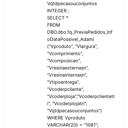
Vqtdpecasouconjuntos
INTEGER ;
SELECT *
FROM
DBO.dbo.fq_PreviaPedidos_Inf
oDataPossivel_Adami
("Vproduto", "Vlargura",
"Vcomprimento",
"Vcomposicao",
"Vresinaexternasn",
"Vresinainternasn",
"Vtipoentrega",
"Vcoderpcliente",
"Vcoderploja","Vcoderpclientetr
i", "Vcoderplojatri",
"Vqtdpecasouconjuntos")
WHERE Vproduto
VARCHAR(20) = "1081";