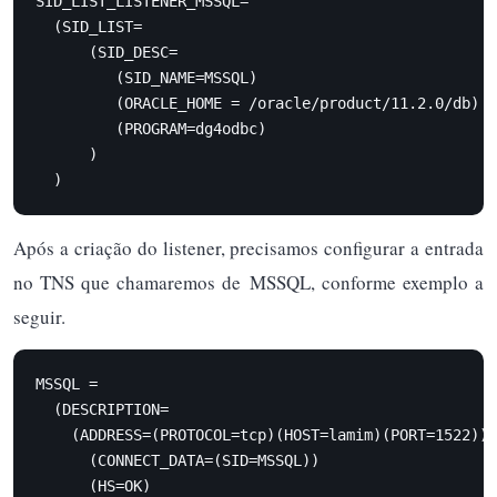
SID_LIST_LISTENER_MSSQL=

  (SID_LIST=

      (SID_DESC=

         (SID_NAME=MSSQL)

         (ORACLE_HOME = /oracle/product/11.2.0/db)

         (PROGRAM=dg4odbc)

      )

  )
Após a criação do listener, precisamos configurar a entrada
no TNS que chamaremos de MSSQL, conforme exemplo a
seguir.
MSSQL =

  (DESCRIPTION=

    (ADDRESS=(PROTOCOL=tcp)(HOST=lamim)(PORT=1522))

      (CONNECT_DATA=(SID=MSSQL))

      (HS=OK)
