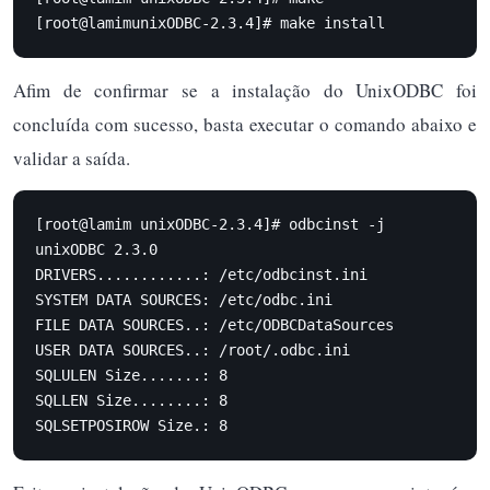
[root@lamimunixODBC-2.3.4]# make install
Afim de confirmar se a instalação do UnixODBC foi
concluída com sucesso, basta executar o comando abaixo e
validar a saída.
[root@lamim unixODBC-2.3.4]# odbcinst -j

unixODBC 2.3.0

DRIVERS............: /etc/odbcinst.ini

SYSTEM DATA SOURCES: /etc/odbc.ini

FILE DATA SOURCES..: /etc/ODBCDataSources

USER DATA SOURCES..: /root/.odbc.ini

SQLULEN Size.......: 8

SQLLEN Size........: 8

SQLSETPOSIROW Size.: 8