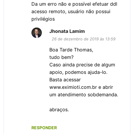
t
Da um erro não e possível efetuar ddl
á
acesso remoto, usuário não possui
r
privilégios
i
Jhonata Lamim
o
26 de dezembro de 2019 às 13:59
s
Boa Tarde Thomas,
tudo bem?
Caso ainda precise de algum
apoio, podemos ajuda-lo.
Basta acessar
www.eximioti.com.br e abrir
um atendimento sobdemanda.
abraços.
RESPONDER