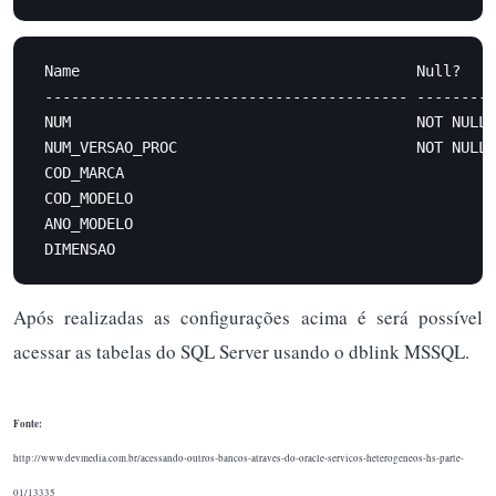
 Name                                      Null?    
 ----------------------------------------- -------- 
 NUM                                       NOT NULL 
 NUM_VERSAO_PROC                           NOT NULL 
 COD_MARCA                                          
 COD_MODELO                                         
 ANO_MODELO                                         
 DIMENSAO                                           
Após realizadas as configurações acima é será possível
acessar as tabelas do SQL Server usando o dblink MSSQL.
Fonte:
http://www.devmedia.com.br/acessando-outros-bancos-atraves-do-oracle-servicos-heterogeneos-hs-parte-
01/13335