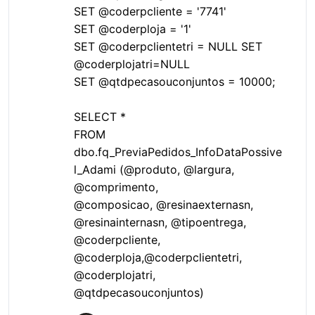
SET @coderpcliente = '7741'
SET @coderploja = '1'
SET @coderpclientetri = NULL SET
@coderplojatri=NULL
SET @qtdpecasouconjuntos = 10000;
SELECT *
FROM
dbo.fq_PreviaPedidos_InfoDataPossive
l_Adami (@produto, @largura,
@comprimento,
@composicao, @resinaexternasn,
@resinainternasn, @tipoentrega,
@coderpcliente,
@coderploja,@coderpclientetri,
@coderplojatri,
@qtdpecasouconjuntos)