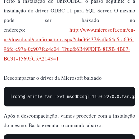
Feito a instalação do UnixODBC, o passo seguinte é a
instalação do driver ODBC 11 para SQL Server. O mesmo
pode ser baixado no
endereço:
http://www.microsoft.com/en-
us/download/confirmation.aspx?id=36437&cffa64c5-a636-
96fc-e97a-0e907fcc4c04=True&6B49FDFB-8E5B-4B07-
BC31-15695C5A2143=1
Descompactar o driver da Microsoft baixado
[root@lamim]# tar -xvf msodbcsql-11.0.2270.0.tar.gz
Após a descompactação, vamos proceder com a instalação
do mesmo. Basta executar o comando abaixo.