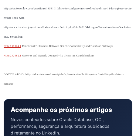
http://stackoverflow.com/questions/18531010/how-to-configure-microsoft-odbc-driver-11-for-sql-server-on-
redhat-linux-with
http://www.databasejournal.com/features/oracle/article.php/3442661/Making-a-Connection-from-Oracle-to-
SQL-Server.htm
Note.252364.1
Functional Differences Between Generic Connectivity and Database Gateways
Note.232482.1
Gateway and Generic Connectivity Licensing Considerations
DOC DE APOIO: https://docs.microsoft.com/pt-br/sql/connect/odbc/linux-mac/installing-the-driver-
manager
Acompanhe os próximos artigos
Novos conteúdos sobre Oracle Database, OCI,
performance, segurança e arquitetura publicados
diretamente no LinkedIn.