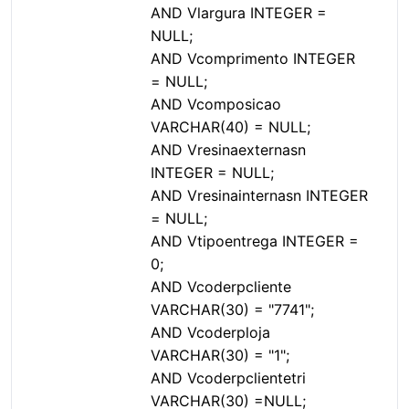
AND Vlargura INTEGER =
NULL;
AND Vcomprimento INTEGER
= NULL;
AND Vcomposicao
VARCHAR(40) = NULL;
AND Vresinaexternasn
INTEGER = NULL;
AND Vresinainternasn INTEGER
= NULL;
AND Vtipoentrega INTEGER =
0;
AND Vcoderpcliente
VARCHAR(30) = "7741";
AND Vcoderploja
VARCHAR(30) = "1";
AND Vcoderpclientetri
VARCHAR(30) =NULL;