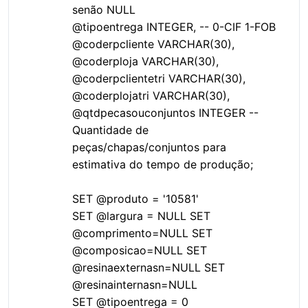
senão NULL
@tipoentrega INTEGER, -- 0-CIF 1-FOB
@coderpcliente VARCHAR(30),
@coderploja VARCHAR(30),
@coderpclientetri VARCHAR(30),
@coderplojatri VARCHAR(30),
@qtdpecasouconjuntos INTEGER --
Quantidade de
peças/chapas/conjuntos para
estimativa do tempo de produção;
SET @produto = '10581'
SET @largura = NULL SET
@comprimento=NULL SET
@composicao=NULL SET
@resinaexternasn=NULL SET
@resinainternasn=NULL
SET @tipoentrega = 0