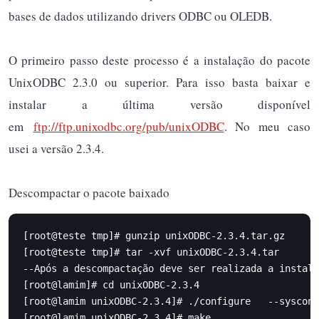
bases de dados utilizando drivers ODBC ou OLEDB.
O primeiro passo deste processo é a instalação do pacote
UnixODBC 2.3.0 ou superior. Para isso basta baixar e
instalar a última versão disponível
em
ftp://ftp.unixodbc.org/pub/unixODBC
. No meu caso
usei a versão 2.3.4.
Descompactar o pacote baixado
[root@teste tmp]# gunzip unixODBC-2.3.4.tar.gz

[root@teste tmp]# tar -xvf unixODBC-2.3.4.tar

--Após a descompactação deve ser realizada a instala
[root@lamim]# cd unixODBC-2.3.4

[root@lamim unixODBC-2.3.4]# ./configure   --sysconf
[root@lamim unixODBC-2.3.4]# make
