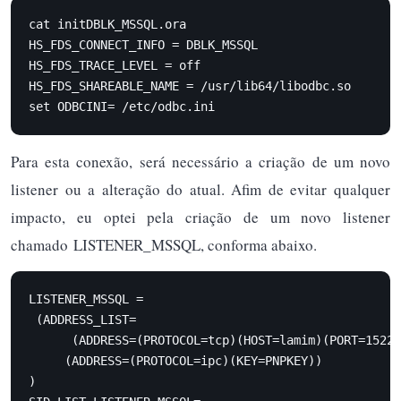
cat initDBLK_MSSQL.ora

HS_FDS_CONNECT_INFO = DBLK_MSSQL

HS_FDS_TRACE_LEVEL = off

HS_FDS_SHAREABLE_NAME = /usr/lib64/libodbc.so

set ODBCINI= /etc/odbc.ini
Para esta conexão, será necessário a criação de um novo
listener ou a alteração do atual. Afim de evitar qualquer
impacto, eu optei pela criação de um novo listener
chamado LISTENER_MSSQL, conforma abaixo.
LISTENER_MSSQL =

 (ADDRESS_LIST=

      (ADDRESS=(PROTOCOL=tcp)(HOST=lamim)(PORT=1522)
     (ADDRESS=(PROTOCOL=ipc)(KEY=PNPKEY))

)
