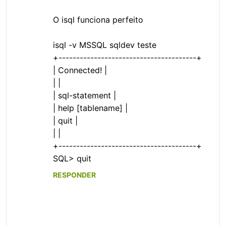
O isql funciona perfeito
isql -v MSSQL sqldev teste
+---------------------------------------+
| Connected! |
| |
| sql-statement |
| help [tablename] |
| quit |
| |
+---------------------------------------+
SQL> quit
RESPONDER