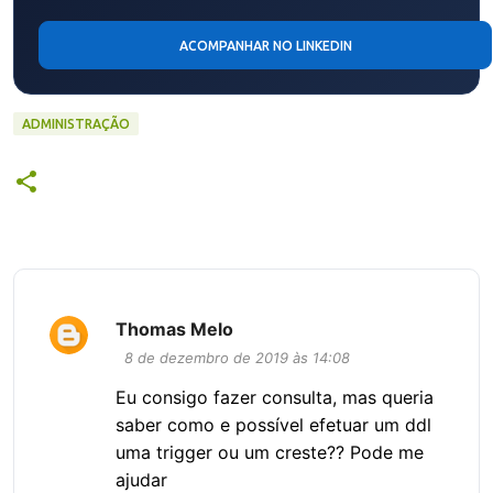
ACOMPANHAR NO LINKEDIN
ADMINISTRAÇÃO
Thomas Melo
C
8 de dezembro de 2019 às 14:08
o
Eu consigo fazer consulta, mas queria
m
saber como e possível efetuar um ddl
e
uma trigger ou um creste?? Pode me
n
ajudar