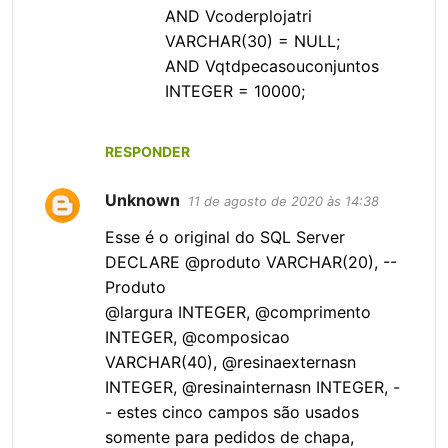
AND Vcoderplojatri
VARCHAR(30) = NULL;
AND Vqtdpecasouconjuntos
INTEGER = 10000;
RESPONDER
Unknown
11 de agosto de 2020 às 14:38
Esse é o original do SQL Server
DECLARE @produto VARCHAR(20), --
Produto
@largura INTEGER, @comprimento
INTEGER, @composicao
VARCHAR(40), @resinaexternasn
INTEGER, @resinainternasn INTEGER, -
- estes cinco campos são usados
somente para pedidos de chapa,