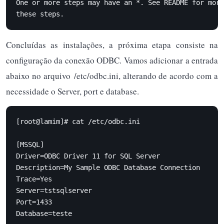
One or more steps may have an *. See README for more
these steps.
Concluídas as instalações, a próxima etapa consiste na
configuração da conexão ODBC. Vamos adicionar a entrada
abaixo no arquivo /etc/odbc.ini, alterando de acordo com a
necessidade o Server, port e database.
[root@lamim]# cat /etc/odbc.ini

[MSSQL]

Driver=ODBC Driver 11 for SQL Server

Description=My Sample ODBC Database Connection

Trace=Yes

Server=tstsqlserver

Port=1433

Database=teste