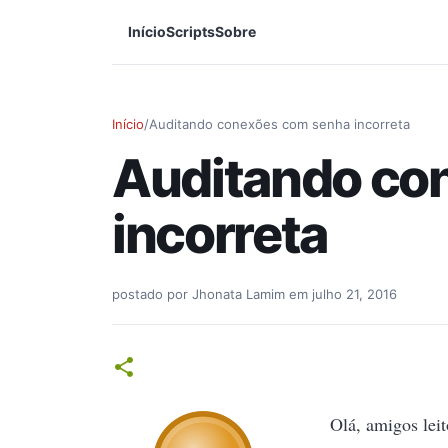
Início
Scripts
Sobre
Início
/
Auditando conexões com senha incorreta
Auditando co
incorreta
postado por
Jhonata Lamim
em
julho 21, 2016
Olá, amigos leit