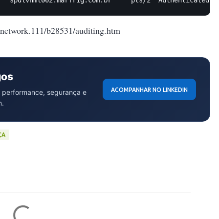
/network.111/b28531/auditing.htm
gos
ACOMPANHAR NO LINKEDIN
 performance, segurança e
n.
ÇA