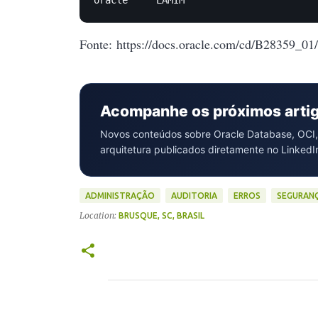
Fonte:
https://docs.oracle.com/cd/B28359_01
Acompanhe os próximos arti
Novos conteúdos sobre Oracle Database, OCI,
arquitetura publicados diretamente no LinkedI
ADMINISTRAÇÃO
AUDITORIA
ERROS
SEGURAN
Location:
BRUSQUE, SC, BRASIL
C