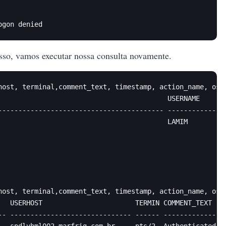
ogon denied
esso, vamos executar nossa consulta novamente.
host, terminal,comment_text, timestamp, action_name, os_p
                                          USERNAME      
----------------------------------------- --------------
                                          LAMIM         
host, terminal,comment_text, timestamp, action_name, os_p
   USERHOST                       TERMIN COMMENT_TEXT    
-- ------------------------------ ------ ----------------