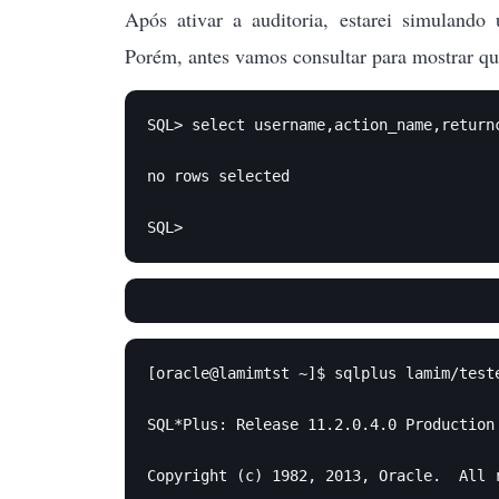
Após ativar a auditoria, estarei simulando
Porém, antes vamos consultar para mostrar qu
SQL> select username,action_name,return
no rows selected

SQL> 
[oracle@lamimtst ~]$ sqlplus lamim/teste
SQL*Plus: Release 11.2.0.4.0 Production 
Copyright (c) 1982, 2013, Oracle.  All r