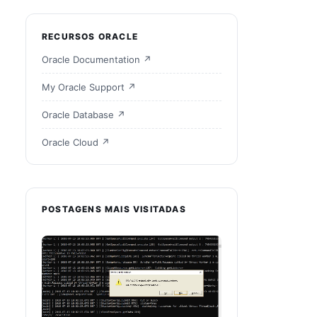
RECURSOS ORACLE
Oracle Documentation ↗
('logon') and returncode <> 0;

My Oracle Support ↗
Oracle Database ↗
Oracle Cloud ↗
POSTAGENS MAIS VISITADAS