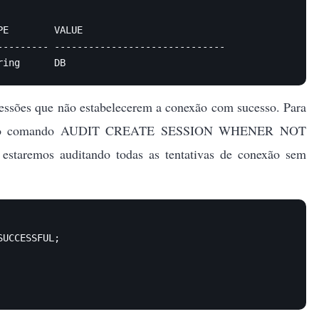
E        VALUE

-------- ------------------------------

ring      DB
 sessões que não estabelecerem a conexão com sucesso. Para
cutar o comando AUDIT CREATE SESSION WHENER NOT
taremos auditando todas as tentativas de conexão sem
UCCESSFUL;
