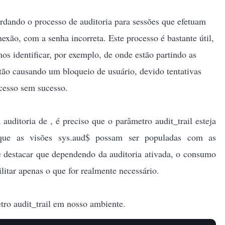
ordando o processo de auditoria para sessões que efetuam
nexão, com a senha incorreta. Este processo é bastante útil,
os identificar, por exemplo, de onde estão partindo as
tão causando um bloqueio de usuário, devido tentativas
acesso sem sucesso.
auditoria de , é preciso que o parâmetro audit_trail esteja
que as visões sys.aud$ possam ser populadas com as
e destacar que dependendo da auditoria ativada, o consumo
litar apenas o que for realmente necessário.
ro audit_trail em nosso ambiente.