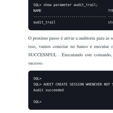
SQL> show parameter audit_trail;

NAME                                 TYP
------------------------------------ ---
audit_trail                          st
O proximo passo é ativar a auditoria para as
isso, vamos conectar no banco e exe
SUCCESSFUL . Executando este comando, es
sucesso.
SQL> 

SQL> AUDIT CREATE SESSION WHENEVER NOT S
Audit succeeded

SQL> 