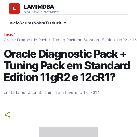
LAMIMDBA
Pular para o conteúdo principal
Data, Cloud & Performance
Início
Scripts
Sobre
Traduzir
Início
/
Oracle Diagnostic Pack + Tuning Pack em Standard Edition 11gR2 e 12
Oracle Diagnostic Pack +
Tuning Pack em Standard
Edition 11gR2 e 12cR1?
postado por
Jhonata Lamim
em
fevereiro 13, 2017