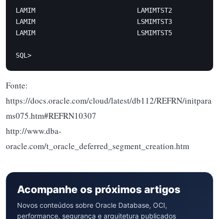
LAMIM                          LAMIMTST2            
LAMIM                          LSMIMTST3            
LAMIM                          LSMIMTST5            
SQL>
Fonte:
https://docs.oracle.com/cloud/latest/db112/REFRN/initpara
ms075.htm#REFRN10307
http://www.dba-
oracle.com/t_oracle_deferred_segment_creation.htm
Acompanhe os próximos artigos
Novos conteúdos sobre Oracle Database, OCI,
performance, segurança e arquitetura publicados