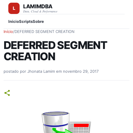
LAMIMDBA
Pular para o conteúdo principal
Data, Cloud & Performance
Início
Scripts
Sobre
Início
/
DEFERRED SEGMENT CREATION
DEFERRED SEGMENT
CREATION
postado por
Jhonata Lamim
em
novembro 29, 2017