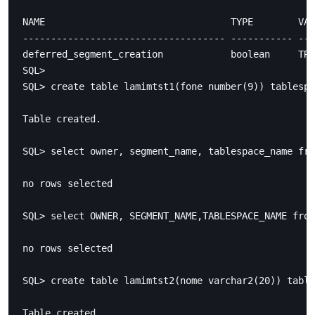
NAME                                 TYPE        VAL
------------------------------------ ----------- ---
deferred_segment_creation            boolean     TRU
SQL>

SQL> create table lamimtst1(fone number(9)) tablespa
Table created.

SQL> select owner, segment_name, tablespace_name fro
no rows selected

SQL> select OWNER, SEGMENT_NAME,TABLESPACE_NAME from
no rows selected

SQL> create table lamimtst2(nome varchar2(20)) table
Table created.
