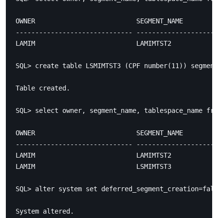
OWNER                          SEGMENT_NAME         
------------------------------ -------------------- 
LAMIM                          LAMIMTST2            
SQL> create table LSMIMTST3 (CPF number(11)) segment
Table created.

SQL> select owner, segment_name, tablespace_name fro
OWNER                          SEGMENT_NAME         
------------------------------ -------------------- 
LAMIM                          LAMIMTST2            
LAMIM                          LSMIMTST3            
SQL> alter system set deferred_segment_creation=fals
System altered.
