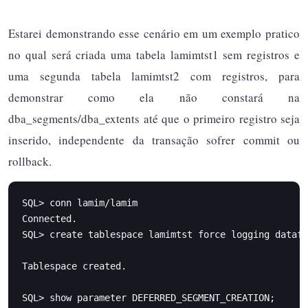
Estarei demonstrando esse cenário em um exemplo pratico
no qual será criada uma tabela lamimtst1 sem registros e
uma segunda tabela lamimtst2 com registros, para
demonstrar como ela não constará na
dba_segments/dba_extents até que o primeiro registro seja
inserido, independente da transação sofrer commit ou
rollback.
SQL> conn lamim/lamim

Connected.

SQL> create tablespace lamimtst force logging datafi
Tablespace created.

SQL> show parameter DEFERRED_SEGMENT_CREATION;
