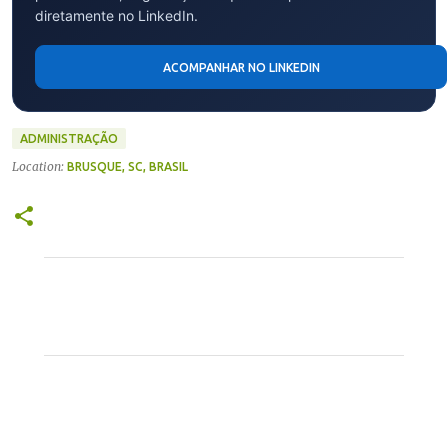
diretamente no LinkedIn.
ACOMPANHAR NO LINKEDIN
ADMINISTRAÇÃO
Location:
BRUSQUE, SC, BRASIL
C
o
m
e
n
t