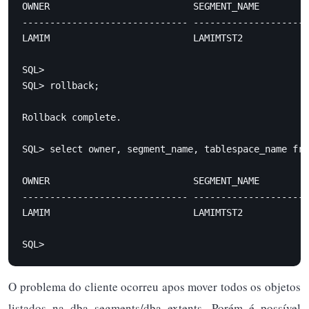
OWNER                          SEGMENT_NAME         
------------------------------ -------------------- 
LAMIM                          LAMIMTST2            
SQL>

SQL> rollback;

Rollback complete.

SQL> select owner, segment_name, tablespace_name fro
OWNER                          SEGMENT_NAME         
------------------------------ ---------------------
LAMIM                          LAMIMTST2            
SQL>
O problema do cliente ocorreu apos mover todos os objetos
listados na dba_segments/dba_extents. Porém é possível