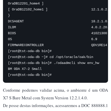
OraDB12201_home4 ]

[ OraDB12102_home1 ]                      12.1.0.2.1
}

DCSAGENT                                  18.2.1.0.0
ILOM                                      4.0.2.20.b
BIOS                                      41021300  
OS                                        6.9       
FIRMWARECONTROLLER                        QDV1RE14  
[root@tst-oda-db bin]#

[root@tst-oda-db ~]# cd /opt/oracle/oak/bin

[root@tst-oda-db bin]# ./odaadmcli show env_hw

BM ODA X7-2 Small

[root@tst-oda-db bin]#
Conforme podemos validar acima, o ambiente é um ODA
X7 S Bare Metal com System Version 12.2.1.4.0.
De posse destas informações, acessaremos a DOC 888888.1