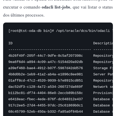
odacli list-jobs
executar o comando
, que vai listar o status
dos últimos processos.
[root@tst-oda-db bin]# /opt/oracle/dcs/bin/odacli li
ID                                       Description
---------------------------------------- -----------
4b26f49f-205f-44c7-9dfe-8c5af207398c     Repository 
9ea6f6d4-a894-4c09-a47c-5154d20a92db     Repository 
a39ef460-bae4-4912-b07f-5987d42dd576     Storage Fir
4b8d0b2e-1eb9-41a2-ab4a-e1896c8ee981     Server Patc
01aff8cd-47c2-4520-9939-b7e8915cd851     Repository 
dac52df3-c128-4a72-a534-260727da669f     Network ser
b112bc81-df74-4404-86e0-2eccb89b158c     Provisionin
e6418eac-fbec-4ede-876f-dc048312e437     Database se
917c2ee5-27d4-4455-97dc-25c61869b0c1     Database se
68c45799-52eb-450a-b332-fa85a0f84b44     Database se