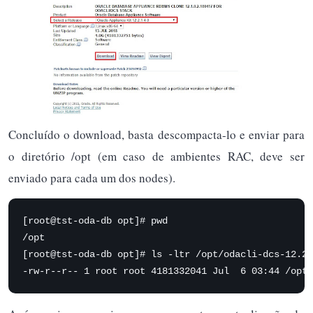
Concluído o download, basta descompacta-lo e enviar para
o diretório /opt (em caso de ambientes RAC, deve ser
enviado para cada um dos nodes).
[root@tst-oda-db opt]# pwd

/opt

[root@tst-oda-db opt]# ls -ltr /opt/odacli-dcs-12.2.
-rw-r--r-- 1 root root 4181332041 Jul  6 03:44 /opt/