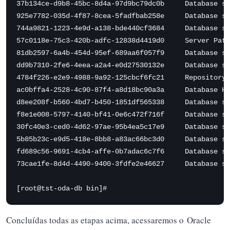
37b134ce-d9b8-45bc-8d4a-97d9bc79dc0b     Database se
925e7782-035d-4f87-8cea-5fadfbab258e     Database se
744a9821-1223-4e9d-a138-bde440cf3684     Database se
57c0118e-75c3-420b-adfc-12838d4419d0     Server Patc
81db2597-6a4b-454d-95ef-689aa6f057f9     Database se
dd9b7310-2fe6-4eea-a2a4-e0d27530132e     Database se
4784f226-e2e9-4988-9a92-125cbcf6fc21     Repository 
ac0bffa4-2528-4c90-87f4-a8d18bc90a3a     Database Ho
d8ee208f-b560-4bd7-b450-1851df565338     Database se
f8e1e008-5797-4140-bf41-0e6c472f716f     Database se
30fc40e3-ced0-4d62-97ae-95b4ea5c17e9     Database se
5b85b23c-e9d5-418e-8bb8-a83ac66bc3d0     Database se
fd689c56-9691-4cb4-affe-0b7adac6c7f6     Database se
73cae1fe-8d4d-4490-9400-3fdfe2e46627     Database se
[root@tst-oda-db bin]#
Concluídas todas as etapas acima, acessaremos o Oracle