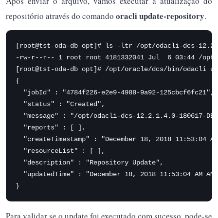
Após enviar o arquivo, vamos executar a atualização do
oracli update-repository
repositório através do comando
.
[root@tst-oda-db opt]# ls -ltr /opt/odacli-dcs-12.2.
-rw-r--r-- 1 root root 4181332041 Jul  6 03:44 /opt/
[root@tst-oda-db opt]# /opt/oracle/dcs/bin/odacli up
{

  "jobId" : "4784f226-e2e9-4988-9a92-125cbcf6fc21",

  "status" : "Created",

  "message" : "/opt/odacli-dcs-12.2.1.4.0-180617-DB-
  "reports" : [ ],

  "createTimestamp" : "December 18, 2018 11:53:04 AM
  "resourceList" : [ ],

  "description" : "Repository Update",

  "updatedTime" : "December 18, 2018 11:53:04 AM AMT
}
Para validar se o update foi executado com sucesso, pode-se