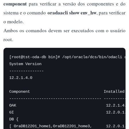
component
para verificar a versão dos componentes e do
oradaacli show env_hw
sistema e o comando
, para verificar
o modelo.
Ambos os comandos devem ser executados com o usuário
root.
[root@tst-oda-db bin]# /opt/oracle/dcs/bin/odacli de
System Version

---------------

12.2.1.4.0

Component                                Installed V
---------------------------------------- -----------
OAK                                       12.2.1.4.0
GI                                        12.2.0.1.1
DB {

[ OraDB12201_home1,OraDB12201_home3,      12.2.0.1.1