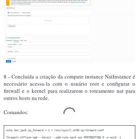
8 - Concluída a criação da compute instance NatInstance é
necessário acessa-la com o usuário root e configurar o
firewall e o kernel para realizarem o roteamento nat para
outros hosts na rede.
Comandos:
echo net.ipv4.ip_forward = 1 > /etc/sysctl.d/98-ip-forward.conf
firewall-offline-cmd --direct --add-rule ipv4 nat POSTROUTING 0 -o ens3 -j