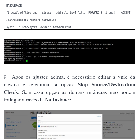
MASQUERADE
firewall-offline-cmd --direct --add-rule ipv4 filter FORWARD 0 -i ens3 -j ACCEPT
/bin/systemctl restart firewalld
sysctl -p /etc/sysctl.d/98-ip-forward.conf
9 –Após os ajustes acima, é necessário editar a vnic da
Skip Source/Destination
mesma e selecionar a opção
Check
. Sem essa opção as demais intâncias não podem
trafegar através da NatInstance.