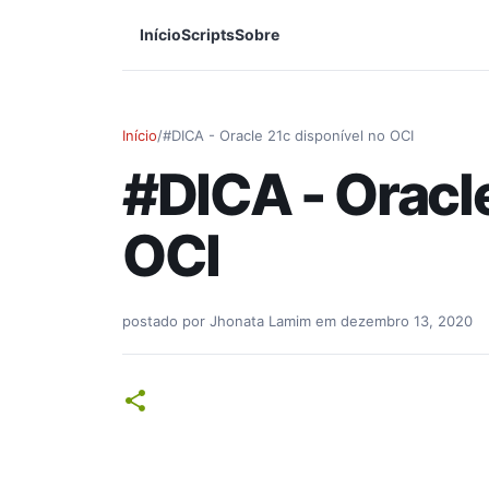
Início
Scripts
Sobre
Início
/
#DICA - Oracle 21c disponível no OCI
#DICA - Oracle
OCI
postado por
Jhonata Lamim
em
dezembro 13, 2020