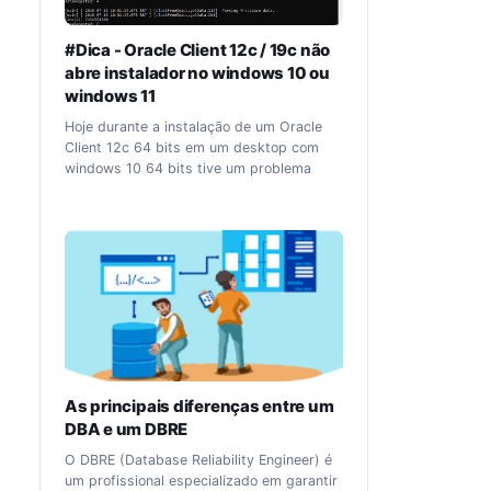
#Dica - Oracle Client 12c / 19c não
abre instalador no windows 10 ou
windows 11
Hoje durante a instalação de um Oracle
Client 12c 64 bits em um desktop com
windows 10 64 bits tive um problema
onde o instalador não iniciava. Verificando
o log gerado, o processo simplesmente
parava na etapa de descompactação,
conforme abaixo: Using paramFile:
C:\Oracle\win64_11gR2_client\client\install\
oraparam.ini Checking monitor: must be
configured to display at least 256 colors.
Actual 4294967296 Passed The
commandline for unzip:
C:\Oracle\win64_11gR2_client\client\install\
unzip -qqqo
As principais diferenças entre um
..\stage\Components\oracle.jdk\1.5.0.17.04\
DBA e um DBRE
1\DataFiles/"*.jar" -d
"C:\Users\desktop1\AppData\Local\Temp\O
O DBRE (Database Reliability Engineer) é
raInstall2018-07-12_03-33-55PM" Tentei
um profissional especializado em garantir