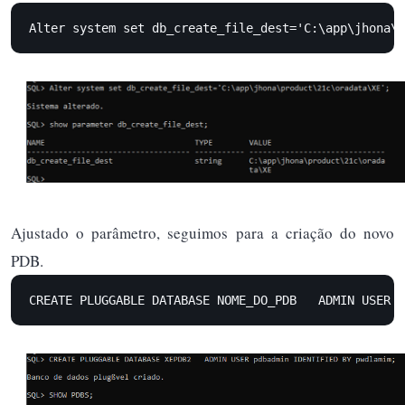
Alter system set db_create_file_dest='C:\app\jhona\p
Ajustado o parâmetro, seguimos para a criação do novo
PDB.
CREATE PLUGGABLE DATABASE NOME_DO_PDB   ADMIN USER U