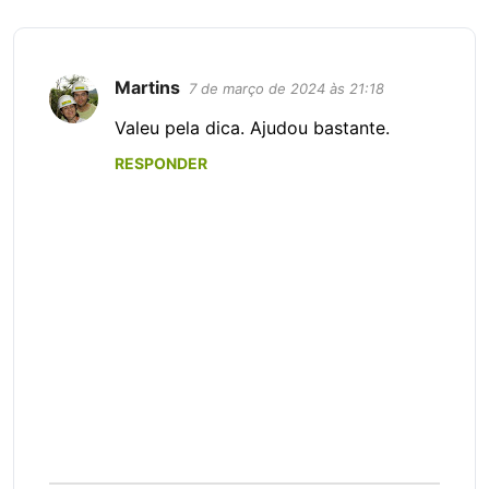
Martins
7 de março de 2024 às 21:18
C
o
Valeu pela dica. Ajudou bastante.
m
RESPONDER
e
n
t
á
r
i
o
s