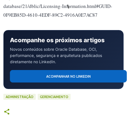
database/21/dblic/Licensing-Information.html#GUID-
0F9EB85D-4610-4EDF-89C2-4916A0E7AC87
Acompanhe os próximos artigos
Novos conteúdos sobre Oracle Database, OCI,
performance, segurança e arquitetura publicados
diretamente no LinkedIn.
ACOMPANHAR NO LINKEDIN
ADMINISTRAÇÃO
GERENCIAMENTO