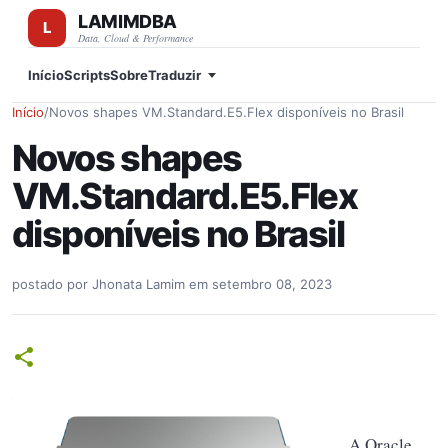
LAMIMDBA
Pular para o conteúdo principal
Data, Cloud & Performance
Início
Scripts
Sobre
Traduzir
Início
/
Novos shapes VM.Standard.E5.Flex disponíveis no Brasil
Novos shapes
VM.Standard.E5.Flex
disponíveis no Brasil
postado por
Jhonata Lamim
em
setembro 08, 2023
A Oracle