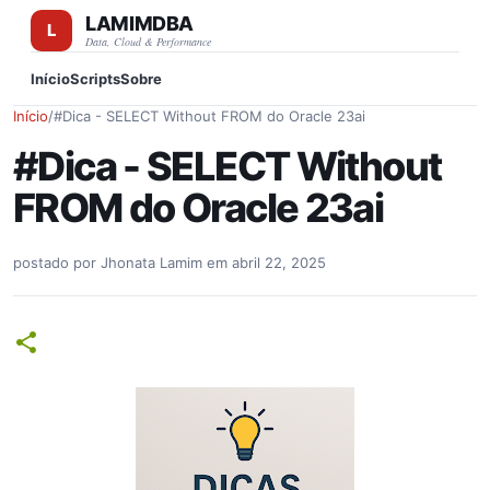
LAMIMDBA
Pular para o conteúdo principal
Data, Cloud & Performance
Início
Scripts
Sobre
Início
/
#Dica - SELECT Without FROM do Oracle 23ai
#Dica - SELECT Without
FROM do Oracle 23ai
postado por
Jhonata Lamim
em
abril 22, 2025