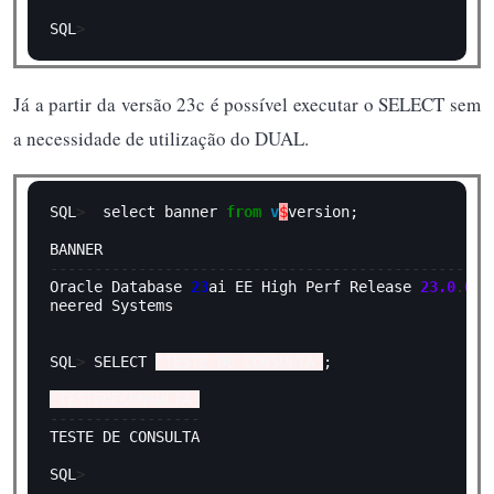
SQL
>
Já a partir da versão 23c é possível executar o SELECT sem
a necessidade de utilização do DUAL.
SQL
>
  select banner 
from
v
$
version;

--------------------------------------------------
Oracle Database 
23
ai EE High Perf Release 
23.0
.
0.0
neered Systems

SQL
>
 SELECT 
'TESTE DE CONSULTA'
;

'TESTEDECONSULTA'
-----------------
TESTE DE CONSULTA

SQL
>