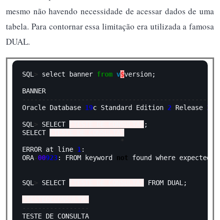
mesmo não havendo necessidade de acessar dados de uma
tabela. Para contornar essa limitação era utilizada a famosa
DUAL.
SQL
>
 select banner 
from
v
$
version;

--------------------------------------------------
Oracle Database 
19
c Standard Edition 
2
 Release 
19.
SQL
>
 SELECT 
'TESTE DE CONSULTA'
;

SELECT 
'TESTE DE CONSULTA'
*
ERROR at line 
1
:

ORA
-
00
923
: FROM keyword 
not
 found where expected

SQL
>
 SELECT 
'TESTE DE CONSULTA'
 FROM DUAL;

'TESTEDECONSULTA'
-----------------
TESTE DE CONSULTA
