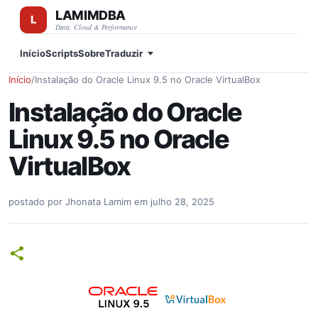
LAMIMDBA
Pular para o conteúdo principal
Data, Cloud & Performance
Início
Scripts
Sobre
Traduzir
Início
/
Instalação do Oracle Linux 9.5 no Oracle VirtualBox
Instalação do Oracle
Linux 9.5 no Oracle
VirtualBox
postado por
Jhonata Lamim
em
julho 28, 2025