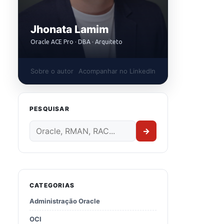
Jhonata Lamim
Oracle ACE Pro · DBA · Arquiteto
Sobre o autor
Acompanhar no LinkedIn
PESQUISAR
→
CATEGORIAS
Administração Oracle
OCI