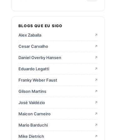
2025
28
BLOGS QUE EU SIGO
2024
15
Alex Zaballa
↗
2023
22
Cesar Carvalho
↗
Daniel Overby Hansen
↗
2022
21
Eduardo Legatti
↗
Franky Weber Faust
↗
2021
9
Gilson Martins
↗
2020
16
José Valdézio
↗
Maicon Carneiro
↗
2019
23
Mario Barduchi
↗
2018
23
Mike Dietrich
↗