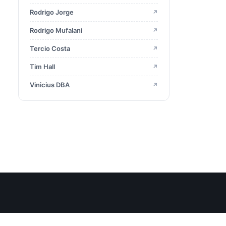
Rodrigo Jorge
↗
2017
23
Rodrigo Mufalani
↗
2016
Tercio Costa
↗
29
Tim Hall
↗
2015
13
Vinicius DBA
↗
2014
10