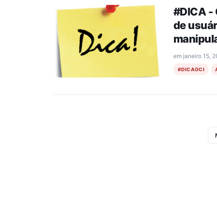
#DICA - 
de usuár
manipula
em
janeiro 15, 
#DICAOCI