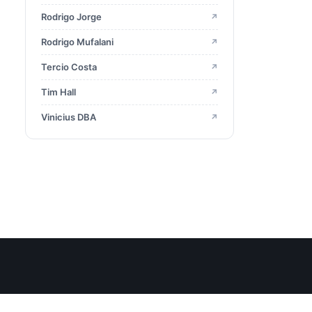
Rodrigo Jorge
↗
2017
23
Rodrigo Mufalani
↗
2016
Tercio Costa
↗
29
Tim Hall
↗
2015
13
Vinicius DBA
↗
2014
10