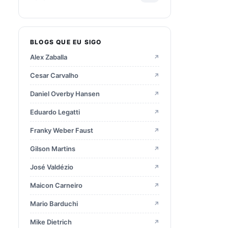
2025
28
BLOGS QUE EU SIGO
2024
15
Alex Zaballa
↗
2023
22
Cesar Carvalho
↗
Daniel Overby Hansen
↗
2022
21
Eduardo Legatti
↗
Franky Weber Faust
↗
2021
9
Gilson Martins
↗
2020
16
José Valdézio
↗
Maicon Carneiro
↗
2019
23
Mario Barduchi
↗
2018
23
Mike Dietrich
↗