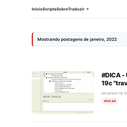
Início
Scripts
Sobre
Traduzir
Mostrando postagens de janeiro, 2022
#DICA - 
19c "tra
em
janeiro 18, 
#DICAS