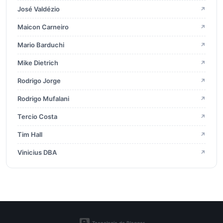
2020
16
José Valdézio
↗
Maicon Carneiro
↗
2019
23
Mario Barduchi
↗
2018
23
Mike Dietrich
↗
Rodrigo Jorge
↗
2017
23
Rodrigo Mufalani
↗
2016
Tercio Costa
↗
29
Tim Hall
↗
2015
13
Vinicius DBA
↗
2014
10