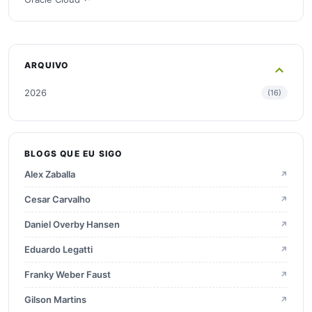
ARQUIVO
2026
16
2025
28
BLOGS QUE EU SIGO
2024
15
Alex Zaballa
↗
2023
22
Cesar Carvalho
↗
Daniel Overby Hansen
↗
2022
21
Eduardo Legatti
↗
Franky Weber Faust
↗
2021
9
Gilson Martins
↗