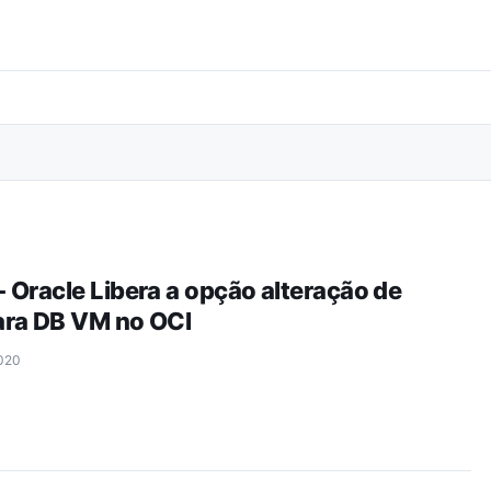
Pular para o conteúdo principal
 Oracle Libera a opção alteração de
ara DB VM no OCI
020