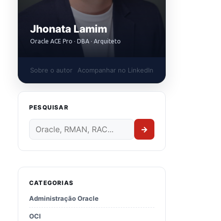
Jhonata Lamim
Oracle ACE Pro · DBA · Arquiteto
Sobre o autor
Acompanhar no LinkedIn
PESQUISAR
→
CATEGORIAS
Administração Oracle
OCI