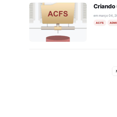
Criando
em
março 04, 
ACFS
ADM