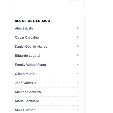
2025
28
BLOGS QUE EU SIGO
2024
15
Alex Zaballa
↗
2023
22
Cesar Carvalho
↗
Daniel Overby Hansen
↗
2022
21
Eduardo Legatti
↗
Franky Weber Faust
↗
2021
9
Gilson Martins
↗
2020
16
José Valdézio
↗
Maicon Carneiro
↗
2019
23
Mario Barduchi
↗
2018
23
Mike Dietrich
↗