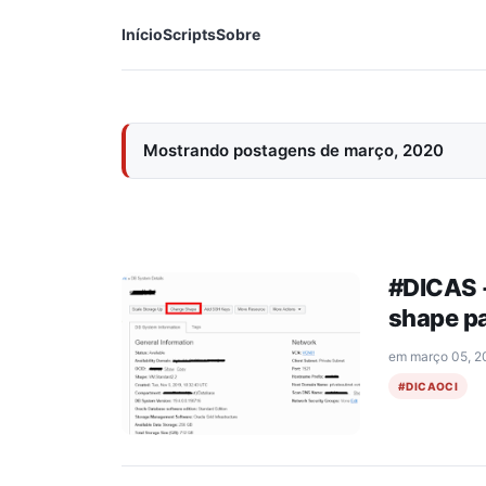
Início
Scripts
Sobre
Mostrando postagens de março, 2020
#DICAS -
shape p
em
março 05, 2
#DICAOCI