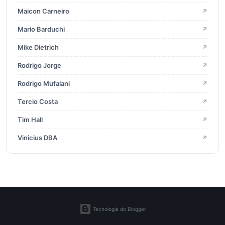
Maicon Carneiro
↗
2019
23
Mario Barduchi
↗
2018
23
Mike Dietrich
↗
Rodrigo Jorge
↗
2017
23
Rodrigo Mufalani
↗
2016
Tercio Costa
↗
29
Tim Hall
↗
2015
13
Vinicius DBA
↗
2014
10
Tecnologia do Blogger