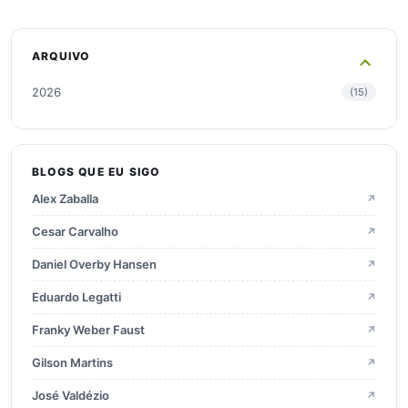
ARQUIVO
2026
15
2025
28
BLOGS QUE EU SIGO
2024
15
Alex Zaballa
↗
2023
22
Cesar Carvalho
↗
Daniel Overby Hansen
↗
2022
21
Eduardo Legatti
↗
Franky Weber Faust
↗
2021
9
Gilson Martins
↗
2020
16
José Valdézio
↗