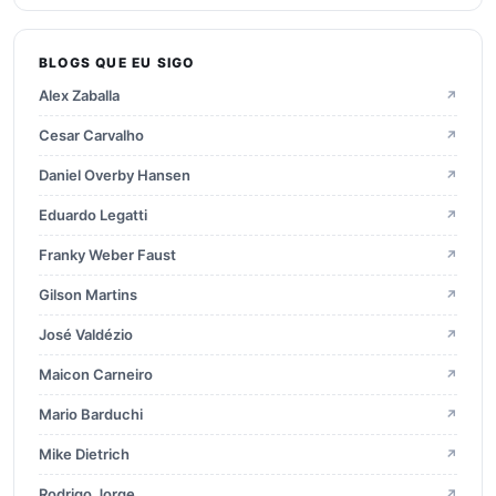
2025
28
BLOGS QUE EU SIGO
2024
15
Alex Zaballa
↗
2023
22
Cesar Carvalho
↗
Daniel Overby Hansen
↗
2022
21
Eduardo Legatti
↗
Franky Weber Faust
↗
2021
9
Gilson Martins
↗
2020
16
José Valdézio
↗
Maicon Carneiro
↗
2019
23
Mario Barduchi
↗
2018
23
Mike Dietrich
↗
Rodrigo Jorge
↗